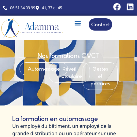
06 51 34 09 99
41, 37 et 45
Contact
Nos formations QVCT
Automassage
Réveil
Gestes
musculaire
et
postures
La formation en automassage
Un employé du bâtiment, un employé de la
grande distribution ou un opérateur sur une