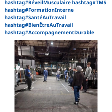
hashtag#RéveilMusculaire
hashtag#TMS
hashtag#FormationInterne
hashtag#SantéAuTravail
hashtag#BienÊtreAuTravail
hashtag#AccompagnementDurable